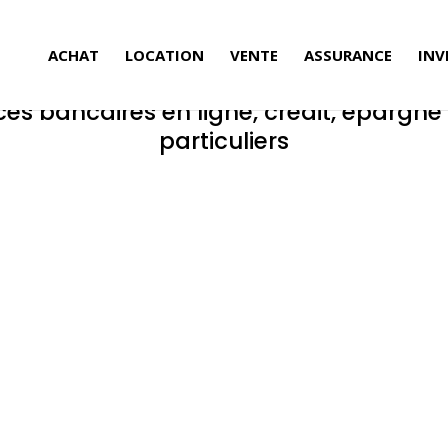
ACHAT
LOCATION
VENTE
ASSURANCE
INV
ces bancaires en ligne, crédit, épargne
particuliers