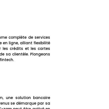
amme complète de services
n ligne, alliant flexibilité
les crédits et les cartes
de sa clientèle. Plongeons
fintech.
, une solution bancaire
venus
se démarque par sa
 C-zam peut être activé en