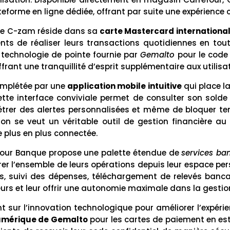
teforme en ligne dédiée, offrant par suite une expérience c
de C-zam réside dans sa
carte Mastercard internationa
ts de réaliser leurs transactions quotidiennes en tout
a technologie de pointe fournie par
Gemalto
pour le code 
frant une tranquillité d’esprit supplémentaire aux utilisa
omplétée par une
application mobile intuitive
qui place l
ette interface conviviale permet de consulter son solde 
trer des alertes personnalisées et même de bloquer t
ion se veut un véritable outil de gestion financière a
e plus en plus connectée.
four Banque propose une palette étendue de
services ban
er l’ensemble de leurs opérations depuis leur espace per
 suivi des dépenses, téléchargement de relevés bancai
ateurs et leur offrir une autonomie maximale dans la gestio
sur l’innovation technologique pour améliorer l’expérienc
umérique de Gemalto
pour les cartes de paiement en est