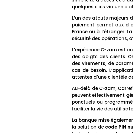
quelques clics via une pla
L’un des atouts majeurs 
paiement permet aux clien
France ou à l’étranger. L
sécurité des opérations, of
L’expérience C-zam est c
des doigts des clients. C
des virements, de paramé
cas de besoin. L’applicat
attentes d’une clientèle d
Au-delà de C-zam, Carre
peuvent effectivement gér
ponctuels ou programmés,
faciliter la vie des utilis
La banque mise également 
la solution de
code PIN n