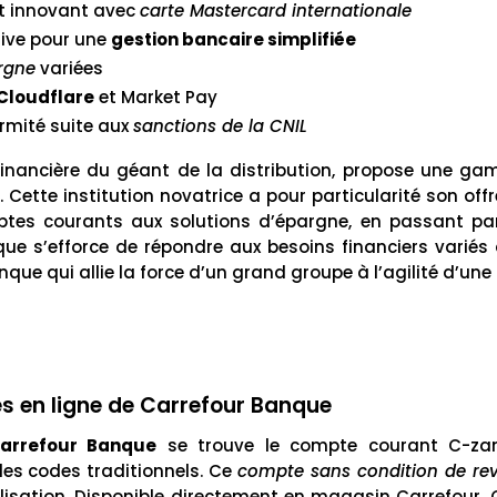
t innovant avec
carte Mastercard internationale
tive pour une
gestion bancaire simplifiée
argne
variées
Cloudflare
et Market Pay
ormité suite aux
sanctions de la CNIL
e financière du géant de la distribution, propose une g
 Cette institution novatrice a pour particularité son offre e
mptes courants aux solutions d’épargne, en passant par 
ue s’efforce de répondre aux besoins financiers variés 
que qui allie la force d’un grand groupe à l’agilité d’une 
es en ligne de Carrefour Banque
arrefour Banque
se trouve le compte courant C-zam
les codes traditionnels. Ce
compte sans condition de re
tilisation. Disponible directement en magasin Carrefour,