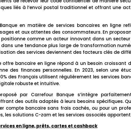
ients de recevoir leur code confidentiel de manière sécu
isques liés à l’envoi postal traditionnel et offrant une a
Banque en matière de services bancaires en ligne refl
sages et aux attentes des consommateurs. En proposant d
e positionne comme un acteur innovant dans un secteur 
rit dans une tendance plus large de transformation numé
lisation des services deviennent des facteurs clés de diff
offre bancaire en ligne répond à un besoin croissant de
nne des finances personnelles. En 2023, selon une étud
0% des Français utilisent régulièrement les services ban
gitale robuste et intuitive.
proposé par Carrefour Banque s’intègre parfaitemen
frant des outils adaptés à leurs besoins spécifiques. Qu
ier compte bancaire sans frais cachés, ou pour un profe
, les solutions C-zam et les services associés apporten
ervices en ligne, prêts, cartes et cashback