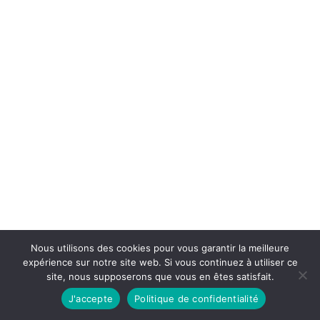
À partir de 2026, les changements
apportés au Diagnostic de Performance
Énergétique (DPE)...
Nous utilisons des cookies pour vous garantir la meilleure
expérience sur notre site web. Si vous continuez à utiliser ce
site, nous supposerons que vous en êtes satisfait.
J'accepte
Politique de confidentialité
La donation avec réserve d’usufruit ou