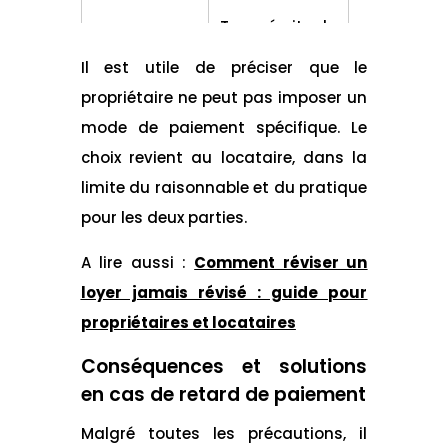
Risque d
Trace écrite du
Chèque
perte ou 
paiement
vol
Il est utile de préciser que le
propriétaire ne peut pas imposer un
Moins d
mode de paiement spécifique. Le
flexibilité
Prélèvement
Pratique et
cas de
choix revient au locataire, dans la
automatique
régulier
difficulté
limite du raisonnable et du pratique
financièr
pour les deux parties.
A lire aussi :
Comment réviser un
loyer jamais révisé : guide pour
propriétaires et locataires
Conséquences et solutions
en cas de retard de paiement
Malgré toutes les précautions, il