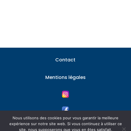
transmission de son patrimoine représente
une étape cruciale dans...
Contact
Mentions légales
Nous utilisons des cookies pour vous garantir la meilleure
expérience sur notre site web. Si vous continuez à utiliser ce
© 2026 Immobilier tout savoir – Tous les
site, nous supposerons que vous en êtes satisfait.