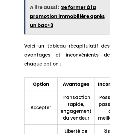
A lire aussi :
Se former à la
promotion immobilière après
un bac+3
Voici un tableau récapitulatif des
avantages et inconvénients de
chaque option :
Option
Avantages
Inconvénients
Transaction
Possibilité de
rapide,
passer à côté
Accepter
engagement
d'une
du vendeur
meilleure offre
Liberté de
Risque de