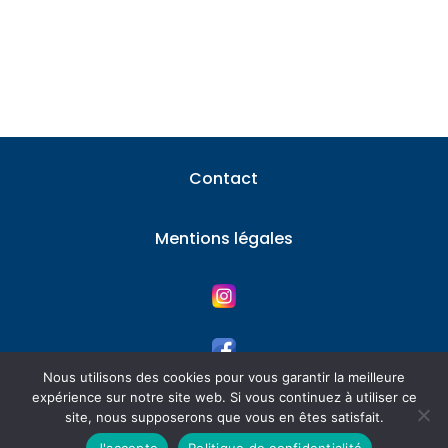
attirés par...
Contact
Mentions légales
Nous utilisons des cookies pour vous garantir la meilleure
expérience sur notre site web. Si vous continuez à utiliser ce
© 2026 Immobilier tout savoir – Tous les
site, nous supposerons que vous en êtes satisfait.
droits réservés
J'accepte
Politique de confidentialité