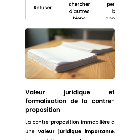
chercher
perdre une
Refuser
d'autres
bonne
biens
opportunité
Poursuite de
la
Nouvelle
négociation,
Prolongation
contre-
chance
du processus,
proposition
d'obtenir de
incertitude
meilleures
conditions
Valeur juridique et
formalisation de la contre-
proposition
La contre-proposition immobilière a
une
valeur juridique importante
,