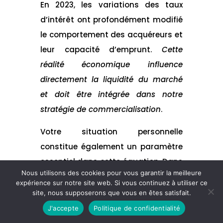
En 2023, les variations des taux
d’intérêt ont profondément modifié
le comportement des acquéreurs et
leur capacité d’emprunt.
Cette
réalité économique influence
directement la liquidité du marché
et doit être intégrée dans notre
stratégie de commercialisation
.
Votre situation personnelle
constitue également un paramètre
essentiel dans cette équation. Dans
Nous utilisons des cookies pour vous garantir la meilleure
certains cas spécifiques, comme la
expérience sur notre site web. Si vous continuez à utiliser ce
fin d’un engagement locatif en loi
site, nous supposerons que vous en êtes satisfait.
Pinel ou l’acquisition d’un nouveau
J'accepte
Politique de confidentialité
bien, le calendrier de vente doit