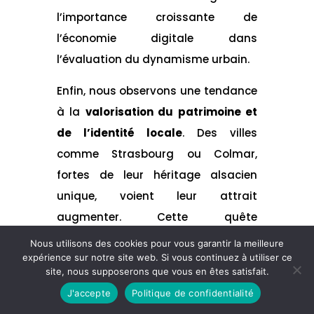
l’importance croissante de
l’économie digitale dans
l’évaluation du dynamisme urbain.
Enfin, nous observons une tendance
à la
valorisation du patrimoine et
de l’identité locale
. Des villes
comme Strasbourg ou Colmar,
fortes de leur héritage alsacien
unique, voient leur attrait
augmenter. Cette quête
d’authenticité et de racines
Nous utilisons des cookies pour vous garantir la meilleure
culturelles influence de plus en plus
expérience sur notre site web. Si vous continuez à utiliser ce
site, nous supposerons que vous en êtes satisfait.
les choix de résidence des Français.
J'accepte
Politique de confidentialité
Finalement, notre classement des