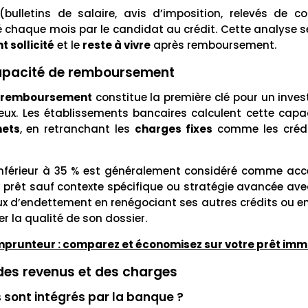
(bulletins de salaire, avis d’imposition, relevés de c
chaque mois par le candidat au crédit. Cette analyse ser
 sollicité
et le
reste à vivre
après remboursement.
capacité de remboursement
e remboursement
constitue la première clé pour un inves
ux. Les établissements bancaires calculent cette capa
nets
, en retranchant les
charges fixes
comme les crédi
inférieur à 35 % est généralement considéré comme acce
u prêt sauf contexte spécifique ou stratégie avancée ave
ux d’endettement en renégociant ses autres crédits ou 
 la qualité de son dossier.
prunteur : comparez et économisez sur votre prêt immo
des revenus et des charges
 sont intégrés par la banque ?