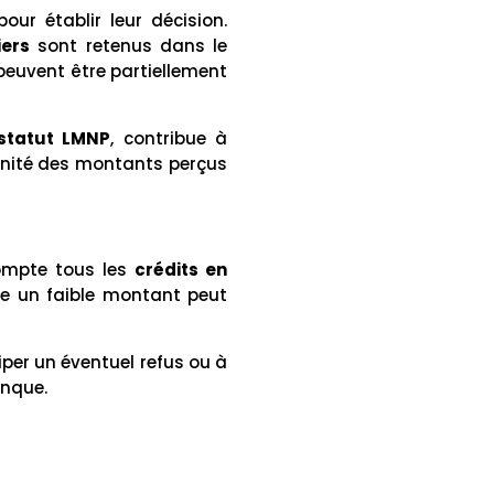
pour établir leur décision.
iers
sont retenus dans le
s peuvent être partiellement
statut LMNP
, contribue à
ennité des montants perçus
ompte tous les
crédits en
me un faible montant peut
iper un éventuel refus ou à
anque.