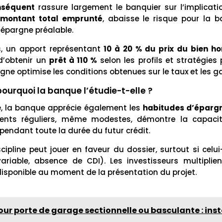
nséquent
rassure largement le banquier sur l’implicatio
montant total emprunté
, abaisse le risque pour la 
 épargne préalable.
, un apport représentant
10 à 20 % du prix du bien hor
d’obtenir un
prêt à 110 %
selon les profils et stratégies
rgne optimise les conditions obtenues sur le taux et les g
pourquoi la banque l’étudie-t-elle ?
sé, la banque apprécie également les
habitudes d’éparg
nts réguliers, même modestes, démontre la capacité
pendant toute la durée du futur crédit.
ipline peut jouer en faveur du dossier, surtout si celui
 variable, absence de CDI). Les investisseurs multiplie
isponible au moment de la présentation du projet.
our porte de garage sectionnelle ou basculante : inst