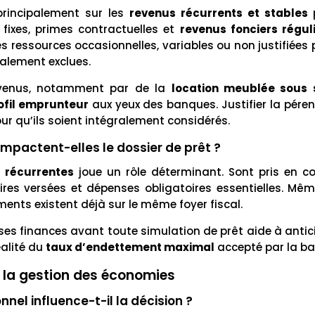
rincipalement sur les
revenus récurrents et stables
 fixes, primes contractuelles et
revenus fonciers régul
 les ressources occasionnelles, variables ou non justifiée
talement exclues.
revenus, notamment par de la
location meublée sous 
ofil emprunteur
aux yeux des banques. Justifier la pér
r qu’ils soient intégralement considérés.
pactent-elles le dossier de prêt ?
 récurrentes
joue un rôle déterminant. Sont pris en c
ires versées et dépenses obligatoires essentielles. Mê
ents existent déjà sur le même foyer fiscal.
 ses finances avant toute simulation de prêt aide à antic
éalité du
taux d’endettement maximal
accepté par la b
t la gestion des économies
nel influence-t-il la décision ?