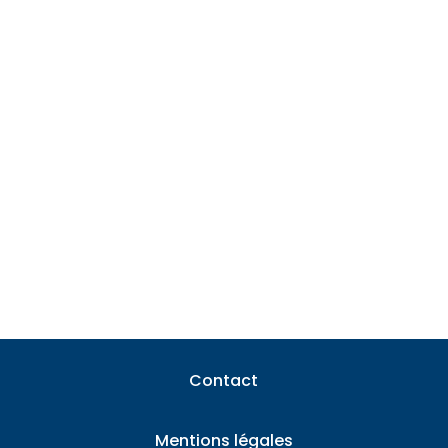
Les installations photovoltaïques séduisent
chaque année davantage de particuliers,
attirés par...
Contact
Mentions légales