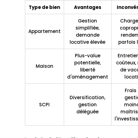
Type de bien
Avantages
Inconvé
Gestion
Charge
simplifiée,
copropr
Appartement
demande
rende
locative élevée
parfois 
Plus-value
Entretie
potentielle,
coûteux, 
Maison
liberté
de vac
d'aménagement
locat
Frais
Diversification,
gesti
SCPI
gestion
moin
déléguée
maîtris
l'investi