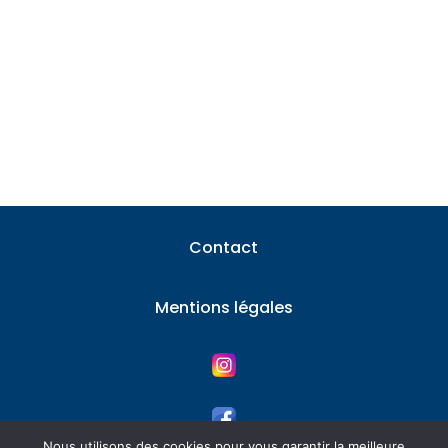
Toulouse attire chaque année des milliers
d'investisseurs et de particuliers cherchant
à valoriser...
Contact
Mentions légales
Nous utilisons des cookies pour vous garantir la meilleure