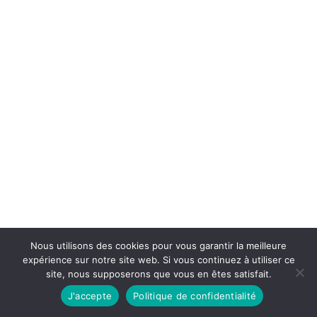
pour quiconque...
Nous utilisons des cookies pour vous garantir la meilleure
Nous savons combien la protection de vos
expérience sur notre site web. Si vous continuez à utiliser ce
actifs professionnels constitue un enjeu
site, nous supposerons que vous en êtes satisfait.
majeur lorsque...
J'accepte
Politique de confidentialité