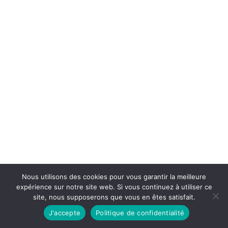
Nous cherchons aujourd'hui un marché
immobilier particulièrement attractif sur la
Côte d'Albâtre,...
Nous utilisons des cookies pour vous garantir la meilleure
expérience sur notre site web. Si vous continuez à utiliser ce
site, nous supposerons que vous en êtes satisfait.
J'accepte
Politique de confidentialité