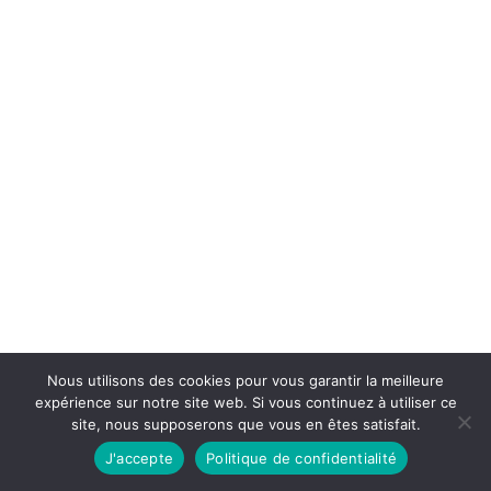
La donation avec réserve d’usufruit ou
en nue-propriété représente une solution
incontournable pour anticiper et...
Nous utilisons des cookies pour vous garantir la meilleure
expérience sur notre site web. Si vous continuez à utiliser ce
site, nous supposerons que vous en êtes satisfait.
J'accepte
Politique de confidentialité