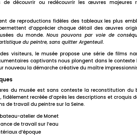
s de découvrir ou redécouvrir les œuvres majeures r
nt de reproductions fidèles des tableaux les plus em
permettent d’apprécier chaque détail des œuvres origi
musées du monde.
Nous pouvons par voie de conséque
artistique du peintre, sans quitter Argenteuil
.
e des visiteurs, le musée propose une série de films nar
umentaires captivants nous plongent dans le contexte h
jour nouveau la démarche créative du maître impressionnis
iques
ares du musée est sans conteste la reconstitution du b
fidèlement recréée d’après les descriptions et croquis d
 de travail du peintre sur la Seine.
 bateau-atelier de Monet
ance de travail sur l’eau
atériaux d’époque