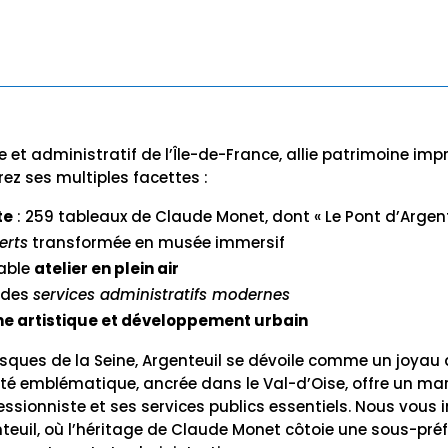
e et administratif de l’Île-de-France, allie patrimoine imp
rez ses multiples facettes :
te
: 259 tableaux de Claude Monet, dont « Le Pont d’Argent
erts
transformée en musée immersif
able
atelier en plein air
 des
services administratifs modernes
ne artistique et développement urbain
resques de la Seine, Argenteuil se dévoile comme un joyau 
 cité emblématique, ancrée dans le Val-d’Oise, offre un m
ssionniste et ses services publics essentiels. Nous vous i
nteuil, où l’héritage de Claude Monet côtoie une sous-pr