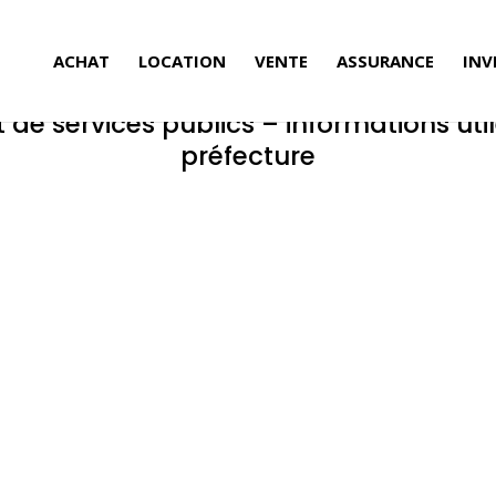
ACHAT
LOCATION
VENTE
ASSURANCE
INV
 et de services publics – informations uti
préfecture