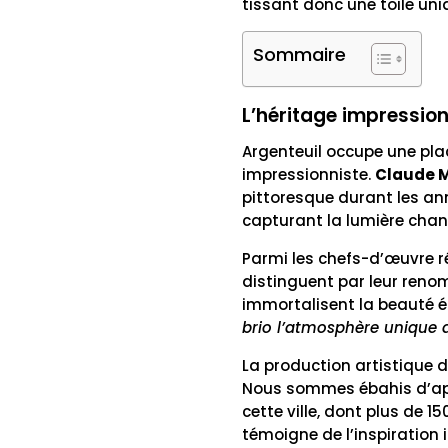
tissant donc une toile uni
Sommaire
L’héritage impression
Argenteuil occupe une plac
impressionniste.
Claude M
pittoresque durant les an
capturant la lumière change
Parmi les chefs-d’œuvre réa
distinguent par leur renom
immortalisent la beauté é
brio l’atmosphère unique 
La production artistique 
Nous sommes ébahis d’app
cette ville, dont plus de 
témoigne de l’inspiration