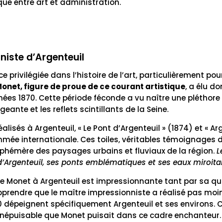
que entre art et administration.
niste d’Argenteuil
e privilégiée dans l’histoire de l’art, particulièrement p
onet, figure de proue de ce courant artistique
, a élu do
nées 1870. Cette période féconde a vu naître une pléthor
ante et les reflets scintillants de la Seine.
lisés à Argenteuil, « Le Pont d’Argenteuil » (1874) et « Ar
mée internationale. Ces toiles, véritables témoignages de
phémère des paysages urbains et fluviaux de la région.
L
d’Argenteuil, ses ponts emblématiques et ses eaux miroita
de Monet à Argenteuil est impressionnante tant par sa qua
rendre que le maître impressionniste a réalisé pas moi
150 dépeignent spécifiquement Argenteuil et ses environs.
 inépuisable que Monet puisait dans ce cadre enchanteur.