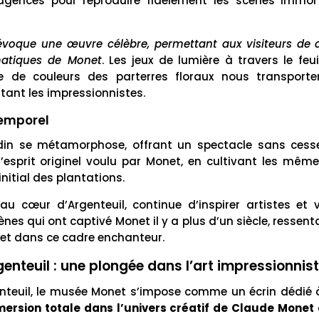
gencés pour reproduire fidèlement les scènes immorta
évoque une œuvre célèbre, permettant aux visiteurs de
matiques de Monet
. Les jeux de lumière à travers le feui
e de couleurs des parterres floraux nous transport
 tant les impressionnistes.
ntemporel
ardin se métamorphose, offrant un spectacle sans cesse 
l’esprit originel voulu par Monet, en cultivant les même
nitial des plantations.
au cœur d’Argenteuil, continue d’inspirer artistes et 
s qui ont captivé Monet il y a plus d’un siècle, ressenta
alet dans ce cadre enchanteur.
nteuil : une plongée dans l’art impressionnis
enteuil, le musée Monet s’impose comme un écrin dédié à
mersion totale dans l’univers créatif de Claude Monet