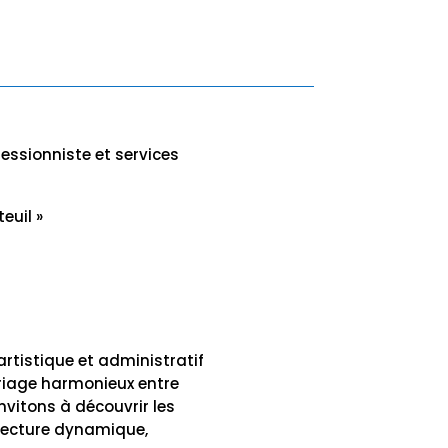
ressionniste et services
euil »
artistique et administratif
ariage harmonieux entre
nvitons à découvrir les
éfecture dynamique,