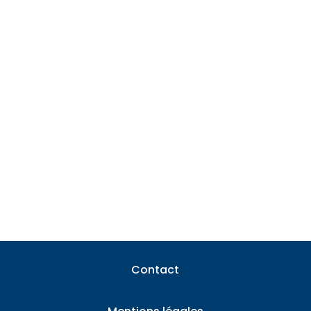
Le compromis de vente engage fermement
le propriétaire, mais il arrive que certains
utilisent des...
Contact