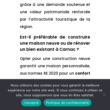
grâce à une demande soutenue et
une valeur patrimoniale renforcée
par l’attractivité touristique de la
région.
Est-il préférable de construire
une maison neuve ou de rénover
un bien existant à Carnac ?
Opter pour une construction neuve
garantit une maison personnalisée,
aux normes RE 2020 pour un
confort
énergétique optimal
. Elle offre
Nous utilisons des cookies pour vous garantir la meilleure
aussi des
garanties légales (CCMI)
expérience sur notre site web. Si vous continuez à utiliser ce
et une solidité à long terme
. La
site, nous supposerons que vous en êtes satisfait.
rénovation ou l’extension d’un bien
J'accepte
Politique de confidentialité