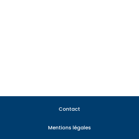
Tester un panneau solaire est une étape
incontournable pour tout investisseur
soucieux de la...
Contact
Mentions légales