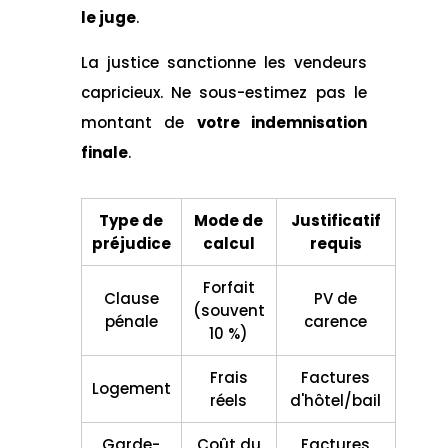
le juge
.
La justice sanctionne les vendeurs
capricieux. Ne sous-estimez pas le
montant de
votre indemnisation
finale
.
Type de
Mode de
Justificatif
préjudice
calcul
requis
Forfait
Clause
PV de
(souvent
pénale
carence
10 %)
Frais
Factures
Logement
réels
d'hôtel/bail
Garde-
Coût du
Factures