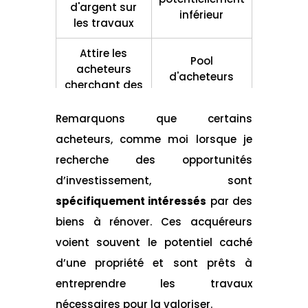
d'argent sur
inférieur
les travaux
Attire les
Pool
acheteurs
d'acheteurs
cherchant des
potentiels
biens à
réduit
rénover
Remarquons que certains
acheteurs, comme moi lorsque je
Processus de
Risque de
recherche des opportunités
vente plus
négociations
rapide
plus ardues
d’investissement, sont
spécifiquement intéressés
par des
Possibilité de
Obligation de
biens à rénover. Ces acquéreurs
vendre à des
transparence
promoteurs
voient souvent le potentiel caché
accrue
immobiliers
d’une propriété et sont prêts à
entreprendre les travaux
nécessaires pour la valoriser.