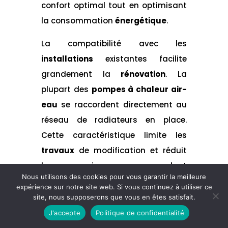
confort optimal tout en optimisant
la consommation
énergétique
.
La compatibilité avec les
installations
existantes facilite
grandement la
rénovation
. La
plupart des
pompes à chaleur air-
eau
se raccordent directement au
réseau de radiateurs en place.
Cette caractéristique limite les
travaux
de modification et réduit
les nuisances pendant
Nous utilisons des cookies pour vous garantir la meilleure
l’
installation
.
expérience sur notre site web. Si vous continuez à utiliser ce
site, nous supposerons que vous en êtes satisfait.
Les démarches administratives
J'accepte
Politique de confidentialité
simplifiées constituent un