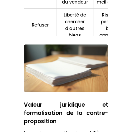
du vendeur
meilleure offre
Liberté de
Risque de
chercher
perdre une
Refuser
d'autres
bonne
biens
opportunité
Poursuite de
la
Nouvelle
négociation,
Prolongation
contre-
chance
du processus,
proposition
d'obtenir de
incertitude
meilleures
conditions
Valeur juridique et
formalisation de la contre-
proposition