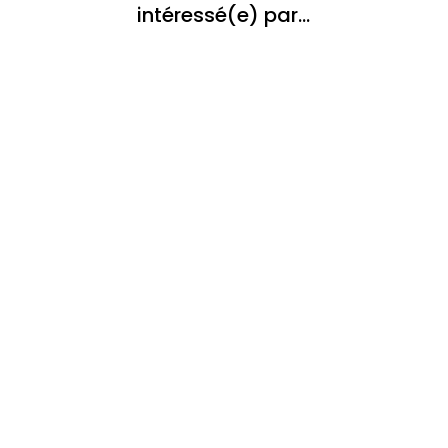
intéressé(e) par…
Lorsqu’on envisage un achat immobilier
neuf, une question revient souvent : à quoi